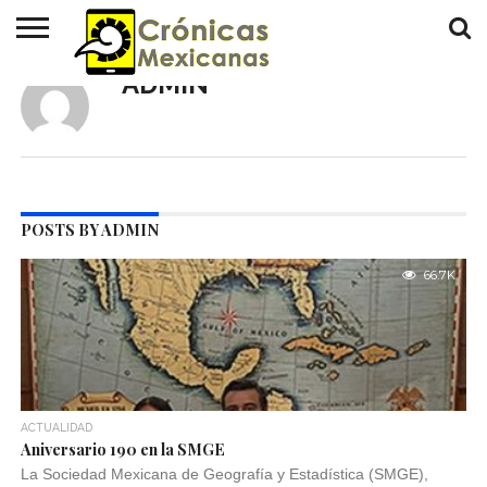
ADMIN
INICIO
HISTORIAS
ACTUALIDAD
REVISTA
CRÓNICAS
CONTÁCTANOS
POSTS BY ADMIN
66.7K
ACTUALIDAD
Aniversario 190 en la SMGE
La Sociedad Mexicana de Geografía y Estadística (SMGE),