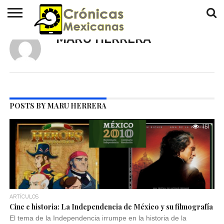
MARU HERRERA
INICIO
HISTORIAS
ACTUALIDAD
REVISTA
CRÓNICAS
CONTÁCTANOS
POSTS BY MARU HERRERA
151
ARTÍCULOS
Cine e historia: La Independencia de México y su filmografía
El tema de la Independencia irrumpe en la historia de la