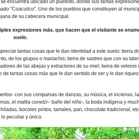
 se encuentra ubicado un pueblito, donde sus tantas expresione
amado “Coacuilco”. Uno de los pueblos que constituyen al munici
ejana de su cabecera municipal.
tiples expresiones más, que hacen que el visitante se enam
suelo.
preciar tantas cosas que le dan identidad a este suelo: tierra 
nto, de los grupos o mariachis; tierra de sastres que con su tale
adores de las abejas y extractores de su miel; tierra de veleros
r de tantas cosas más que le dan sentido de ser y le dan riquez
ertos- con sus comparsas de danzas, su música, el incienso, la
genas, el
maltia cunetzi
– baño del niño-, la boda indígena y muc
ladas, bocoles pintos, tamales, pan, chocolate tradicional, etc.,
o peculiar y único.