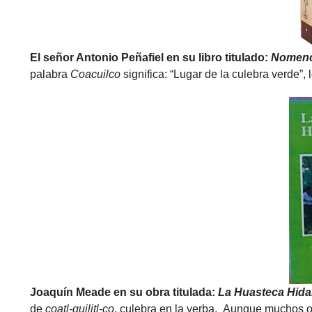
El señor Antonio Peñafiel en su libro titulado:
Nomencl
palabra
Coacuilco
significa: “Lugar de la culebra verde”,
Joaquín Meade en su obra titulada:
La Huasteca Hid
de
coatl-quilitl-co
, culebra en la yerba. Aunque muchos 