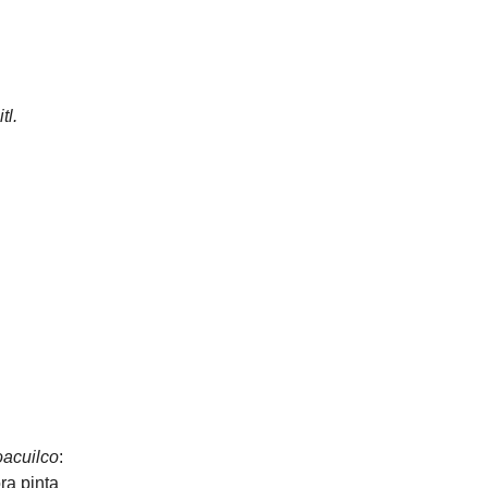
tl.
acuilco
:
ra pinta