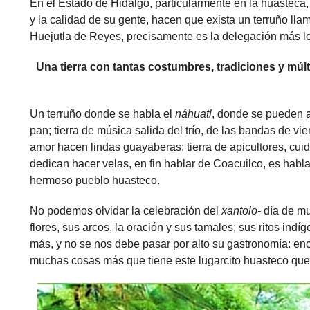
En el Estado de Hidalgo, particularmente en la huasteca,
y la calidad de su gente, hacen que exista un terruño ll
Huejutla de Reyes, precisamente es la delegación más l
Una tierra con tantas costumbres, tradiciones y múl
Un terruño donde se habla el
náhuatl
, donde se pueden a
pan; tierra de música salida del trío, de las bandas de vie
amor hacen lindas guayaberas; tierra de apicultores, cuid
dedican hacer velas, en fin hablar de Coacuilco, es habla
hermoso pueblo huasteco.
No podemos olvidar la celebración del
xantolo-
día de mu
flores, sus arcos, la oración y sus tamales; sus ritos indí
más, y no se nos debe pasar por alto su gastronomía: enchi
muchas cosas más que tiene este lugarcito huasteco que l