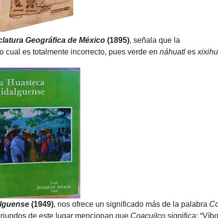
atura Geográfica de México
(1895)
, señala que la
 lo cual es totalmente incorrecto, pues verde en
náhuatl
es
xixihui
alguense
(1949)
, nos ofrece un significado más de la palabra
Co
oriundos de este lugar mencionan que
Coacuilco
significa: “Víbo