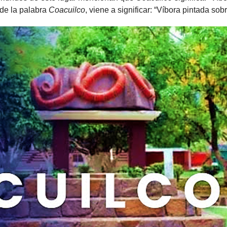
 de la palabra
Coacuilco
, viene a significar: “Víbora pintada sobr