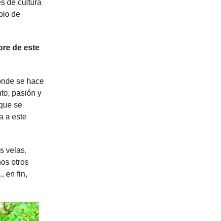
s de cultura
pio de
ore de este
donde se hace
nto, pasión y
 que se
a a este
s velas,
hos otros
 en fin,