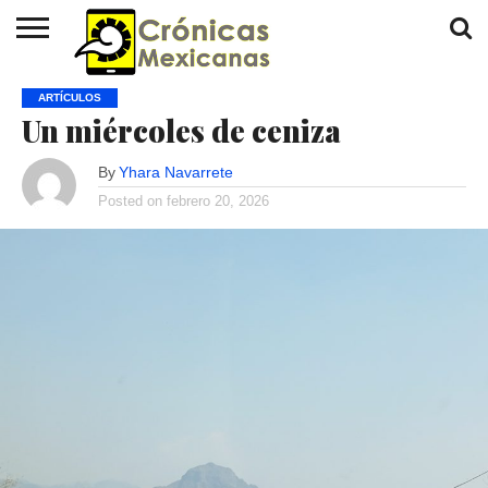
INICIO
HISTORIAS
ACTUALIDAD
REVISTA
CRÓNICAS
CONTÁCTANOS
ARTÍCULOS
Un miércoles de ceniza
By
Yhara Navarrete
Posted on
febrero 20, 2026