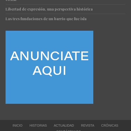
Libertad de expresión, una perspectiva histórica
Las tres fundaciones de un barrio que fue isla
INICIO
HISTORIAS
ACTUALIDAD
REVISTA
CRÓNICAS