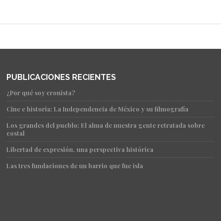
PUBLICACIONES RECIENTES
¿Por qué soy cronista?
Cine e historia: La Independencia de México y su filmografía
Los grandes del pueblo: El alma de nuestra gente retratada sobre
costal
Libertad de expresión, una perspectiva histórica
Las tres fundaciones de un barrio que fue isla